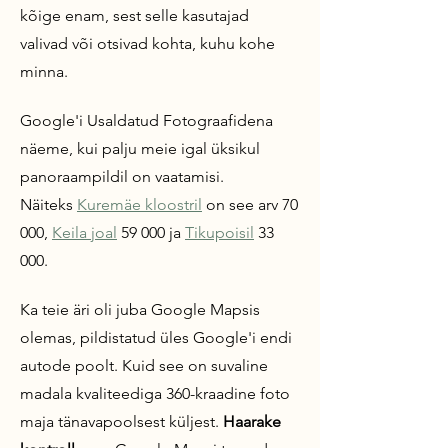
kõige enam, sest selle kasutajad
valivad või otsivad kohta, kuhu kohe
minna.
Google'i Usaldatud Fotograafidena
näeme, kui palju meie igal üksikul
panoraampildil on vaatamisi.
Näiteks
Kuremäe kloostril
on see arv 70
000,
Keila joal
59 000 ja
Tikupoisil
33
000.
Ka teie äri
oli juba Google Mapsis
olemas, pildistatud üles Google'i endi
autode poolt. Kuid see on suvaline
madala kvaliteediga 360-kraadine foto
maja tänavapoolsest küljest.
Haarake