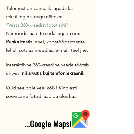
Tulemust on võimalik jagada ka
tekstilingina, nagu näiteks:
"Vaata 360-kraadist fotot siit!"
Niimoodi saate te seda jagada oma
Puhka Eestis
lehel, koostööpartnerite
lehel, sotsiaalmeedias, e-maili teel jne
.
Interaktiivne 360-kraadine vaade töötab
ühtviisi
nii arvutis kui
telefoniekraanil
.
Kuid see pole veel kõik! Kindlasti
soovitame fotod laadida üles ka...
...Google Mapsi