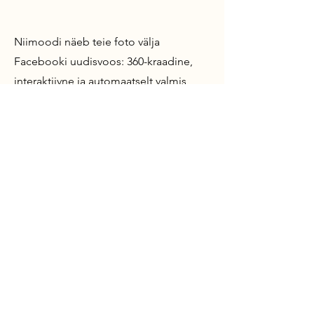
Niimoodi näeb teie foto välja
Facebooki uudisvoos: 360-kraadine,
interaktiivne ja automaatselt valmis
ringivaatamiseks, ilma, et kasutaja
peaks isegi midagi vajutama, valima või
laadima.
360-kraadiseid fotosid saab
Facebookis
jagada nagu tavalisi
fotosidki
, oma ettevõtte ja tegevuse
tutvustamiseks.
Parem on lisada sellised fotod oma
tavapärasesse postituste voogu,
pannes kokku 360-kraadine foto ja