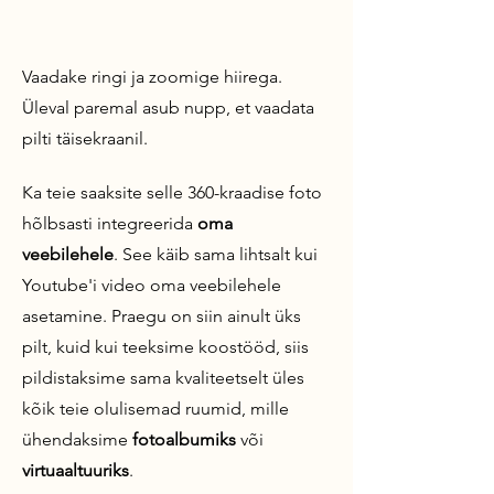
Vaadake ringi ja zoomige hiirega.
Üleval paremal asub nupp, et vaadata
pilti täi
s
ekraanil.
Ka teie saaksite selle 360-kraadise foto
hõlbsasti integreerida
oma
veebilehele
. See käib sama lihtsalt kui
Youtube'i video oma veebilehele
asetamine. Praegu on siin ainult üks
pilt, kuid kui teeksime koostööd, siis
pildistaksime sama kvaliteetselt üles
kõik teie olulisemad ruumid, mille
ühendaksime
fotoalbumiks
või
virtuaaltuuriks
.