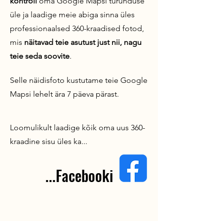
kontroll
oma Google Mapsi turunduse
üle ja laadige meie abiga sinna üles
professionaalsed 360-kraadised fotod,
mis
näitavad teie asutust just nii, nagu
teie seda soovite
.
Selle näidisfoto kustutame teie Google
Mapsi lehelt ära 7 päeva pärast.
Loomulikult laadige kõik oma uus 360-
kraadine sisu üles ka...
...Facebooki