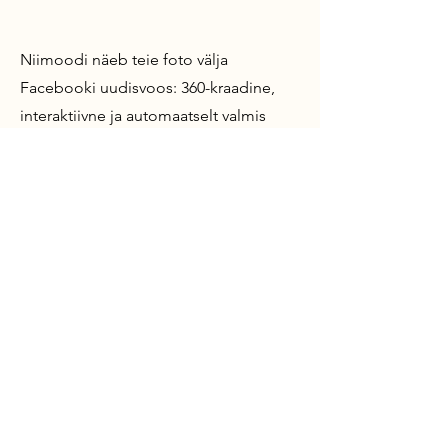
Niimoodi näeb teie foto välja
Facebooki uudisvoos: 360-kraadine,
interaktiivne ja automaatselt valmis
ringivaatamiseks, ilma, et kasutaja
peaks isegi midagi vajutama, valima või
laadima.
360-kraadiseid fotosid saab
Facebookis
jagada nagu tavalisi
fotosidki
, oma ettevõtte ja tegevuse
tutvustamiseks.
Parem on lisada sellised fotod oma
tavapärasesse postituste voogu,
pannes kokku 360-kraadine foto ja