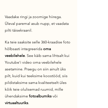
Vaadake ringi ja zoomige hiirega.
Üleval paremal asub nupp, et vaadata
pilti täi
s
ekraanil.
Ka teie saaksite selle 360-kraadise foto
hõlbsasti integreerida
oma
veebilehele
. See käib sama lihtsalt kui
Youtube'i video oma veebilehele
asetamine. Praegu on siin ainult üks
pilt, kuid kui teeksime koostööd, siis
pildistaksime sama kvaliteetselt üles
kõik teie olulisemad ruumid, mille
ühendaksime
fotoalbumiks
või
virtuaaltuuriks
.