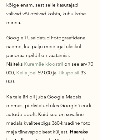
kõige enam, sest selle kasutajad
valivad või otsivad kohta, kuhu kohe
minna.
Google'i Usaldatud Fotograafidena
näeme, kui palju meie igal üksikul
panoraampildil on vaatamisi.
Näiteks
Kuremäe kloostril
on see arv 70
000,
Keila joal
59 000 ja
Tikupoisil
33
000.
Ka teie äri
oli juba Google Mapsis
olemas, pildistatud üles Google'i endi
autode poolt. Kuid see on suvaline
madala kvaliteediga 360-kraadine foto
maja tänavapoolsest küljest.
Haarake