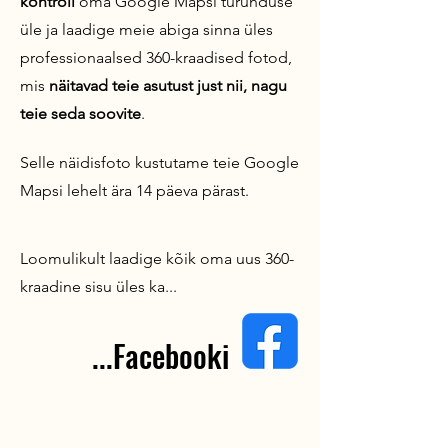
kontroll
oma Google Mapsi turunduse
üle ja laadige meie abiga sinna üles
professionaalsed 360-kraadised fotod,
mis
näitavad teie asutust just nii, nagu
teie seda soovite
.
Selle näidisfoto kustutame teie Google
Mapsi lehelt ära 14 päeva pärast.
Loomulikult laadige kõik oma uus 360-
kraadine sisu üles ka...
...Facebooki