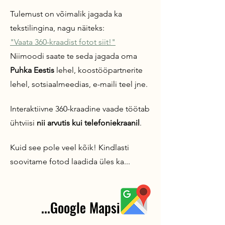
Tulemust on võimalik jagada ka
tekstilingina, nagu näiteks:
"Vaata 360-kraadist fotot siit!"
Niimoodi saate te seda jagada oma
Puhka Eestis
lehel, koostööpartnerite
lehel, sotsiaalmeedias, e-maili teel jne
.
Interaktiivne 360-kraadine vaade töötab
ühtviisi
nii arvutis kui
telefoniekraanil
.
Kuid see pole veel kõik! Kindlasti
soovitame fotod laadida üles ka...
...Google Mapsi